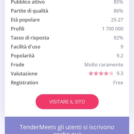
Pubblico attivo
85%
Partite di qualità
86%
Età popolare
25-27
Profili
1 700 000
Tasso di risposta
92%
Facilità d'uso
9
Popolarità
9.2
Frode
Molto raramente
9.3
Valutazione
Registration
Free
VISITARE IL SITO
TenderMeets gli utenti si iscrivono