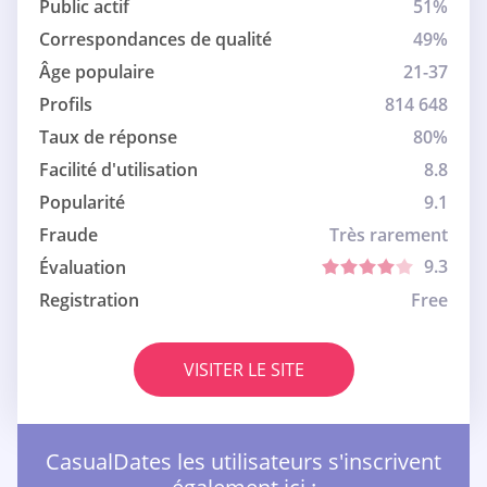
Public actif
51%
Correspondances de qualité
49%
Âge populaire
21-37
Profils
814 648
Taux de réponse
80%
Facilité d'utilisation
8.8
Popularité
9.1
Fraude
Très rarement
9.3
Évaluation
Registration
Free
VISITER LE SITE
СasualDates les utilisateurs s'inscrivent